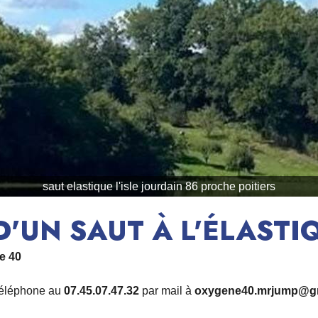
saut elastique l'isle jourdain 86 proche poitiers
'UN SAUT À L'ÉLASTI
e 40
 téléphone au
07.45.07.47.32
par mail à
oxygene40.mrjump@g