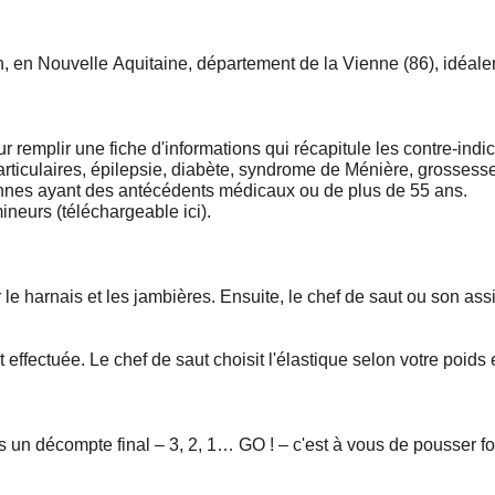
n, en Nouvelle Aquitaine, département de la Vienne (86), idéal
r remplir une fiche d'informations qui récapitule les contre-indica
rticulaires, épilepsie, diabète, syndrome de Ménière, grossesse
onnes ayant des antécédents médicaux ou de plus de 55 ans.
mineurs (téléchargeable ici).
le harnais et les jambières. Ensuite, le chef de saut ou son ass
effectuée. Le chef de saut choisit l'élastique selon votre poids 
un décompte final – 3, 2, 1… GO ! – c'est à vous de pousser fort