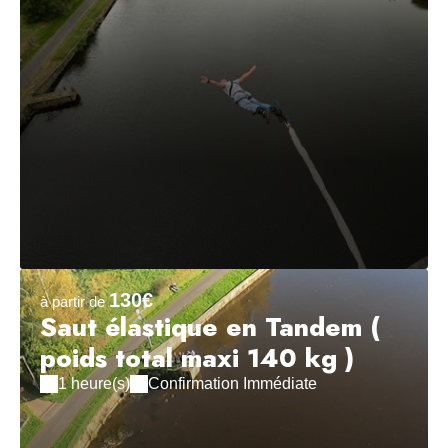
130€
à partir de
Saut élastique en Tandem (
poids total maxi 140 kg )
1 heure(s)
Confirmation Immédiate