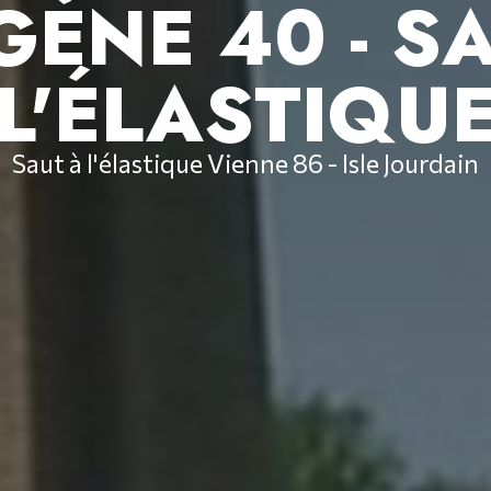
ÈNE 40 - S
L'ÉLASTIQU
Saut à l'élastique Vienne 86 - Isle Jourdain