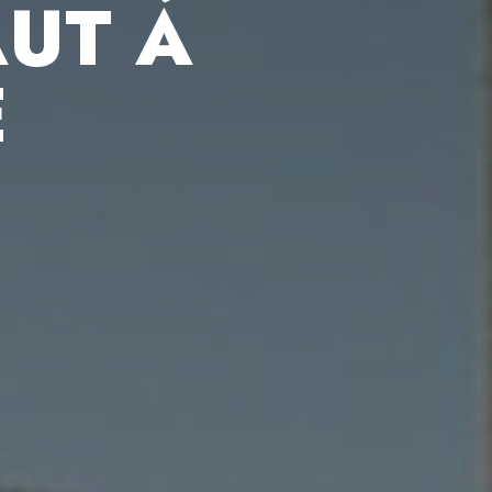
AUT À
E